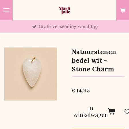
Ga
direct
naar
Gratis verzending vanaf €39
de
hoofdinhoud
Natuurstenen
bedel wit -
Stone Charm
€ 14,95
In
winkelwagen