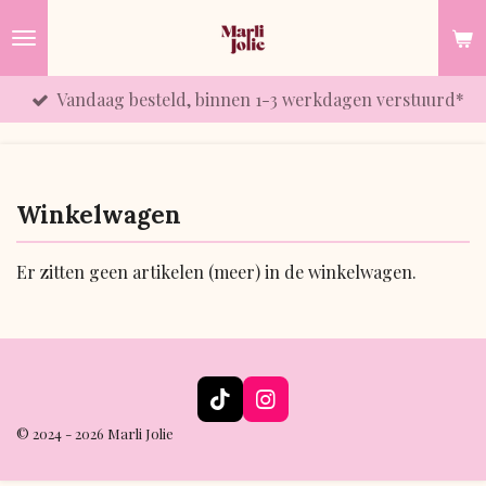
Ga
direct
naar
Vandaag besteld, binnen 1-3 werkdagen verstuurd*
de
hoofdinhoud
Winkelwagen
Er zitten geen artikelen (meer) in de winkelwagen.
T
I
i
n
© 2024 - 2026 Marli Jolie
k
s
T
t