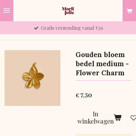
Ga
direct
naar
Gratis verzending vanaf €39
de
hoofdinhoud
Gouden bloem
bedel medium -
Flower Charm
€ 7,50
In
winkelwagen