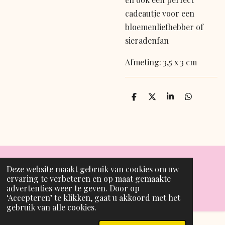
cadeautje voor een
bloemenliefhebber of
sieradenfan
Afmeting: 3,5 x 3 cm
D
D
S
D
e
e
h
e
l
e
a
l
e
l
r
e
n
e
n
Deze website maakt gebruik van cookies om uw
T
I
ervaring te verbeteren en op maat gemaakte
i
n
advertenties weer te geven. Door op
© 2024 - 2026 Marli Jolie
k
s
‘Accepteren’ te klikken, gaat u akkoord met het
T
t
gebruik van alle cookies.
o
a