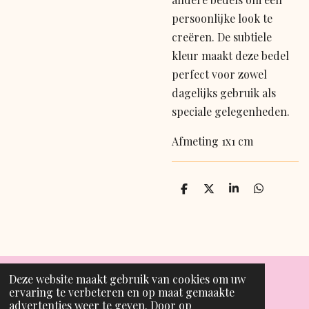
persoonlijke look te
creëren. De subtiele
kleur maakt deze bedel
perfect voor zowel
dagelijks gebruik als
speciale gelegenheden.
Afmeting 1x1 cm
D
D
S
D
e
e
h
e
l
e
a
l
e
l
r
e
n
e
n
Deze website maakt gebruik van cookies om uw
ervaring te verbeteren en op maat gemaakte
T
I
advertenties weer te geven. Door op