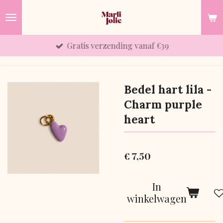
Ga
direct
naar
Gratis verzending vanaf €39
de
hoofdinhoud
Bedel hart lila -
Charm purple
heart
€ 7,50
In
winkelwagen