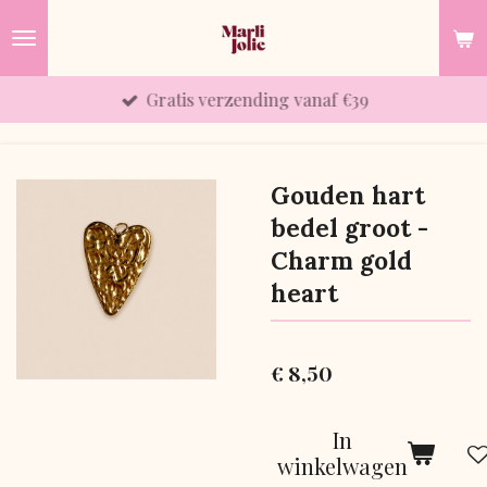
Ga
direct
naar
Gratis verzending vanaf €39
de
hoofdinhoud
Gouden hart
bedel groot -
Charm gold
heart
€ 8,50
In
winkelwagen