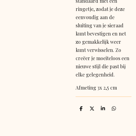
standaard met een
ringetje, zodat je deze
eenvoudig aan de
sluiting van je sieraad
kunt bevestigen en net
zo gemakkelijk weer
kunt verwisselen. Zo
creëer je moeiteloos een
nieuwe stijl die past bij
elke gelegenheid.
Afmeting 3x 2,5 cm
D
D
S
D
e
e
h
e
l
e
a
l
e
l
r
e
n
e
n