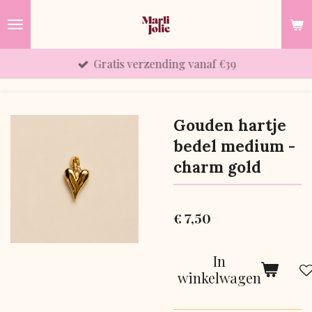
Ga
direct
naar
Gratis verzending vanaf €39
de
hoofdinhoud
Gouden hartje
bedel medium -
charm gold
€ 7,50
In
winkelwagen