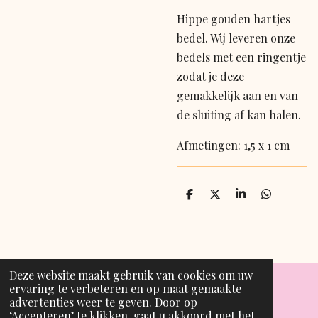
Hippe gouden hartjes
bedel. Wij leveren onze
bedels met een ringentje
zodat je deze
gemakkelijk aan en van
de sluiting af kan halen.
Afmetingen: 1,5 x 1 cm
D
D
S
D
e
e
h
e
l
e
a
l
e
l
r
e
n
e
n
Deze website maakt gebruik van cookies om uw
ervaring te verbeteren en op maat gemaakte
advertenties weer te geven. Door op
T
I
‘Accepteren’ te klikken, gaat u akkoord met het