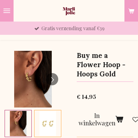
Ga
direct
naar
Gratis verzending vanaf €39
de
hoofdinhoud
Buy me a
Flower Hoop -
Hoops Gold
€ 14,95
In
winkelwagen