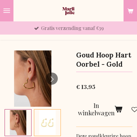
Ga
direct
naar
Gratis verzending vanaf €39
de
hoofdinhoud
Goud Hoop Hart
Oorbel - Gold
€ 13,95
In
winkelwagen
Deze goudkleurige hoop