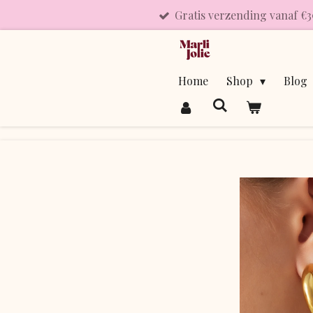
Gratis verzending vanaf €3
Ga
direct
naar
de
Home
Shop
Blog
hoofdinhoud