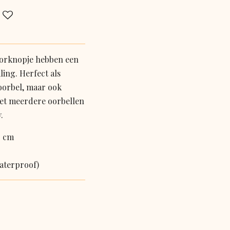
oorknopje hebben een
ling. Herfect als
oorbel, maar ook
et meerdere oorbellen
.
2 cm
waterproof)