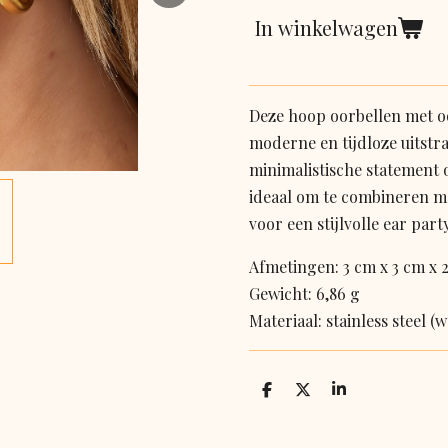
In winkelwagen
Deze hoop oorbellen met 
moderne en tijdloze uitstra
minimalistische statement 
ideaal om te combineren m
voor een stijlvolle ear party
Afmetingen: 3 cm x 3 cm x 
Gewicht: 6,86 g
Materiaal: stainless steel (
D
D
S
e
e
h
l
e
a
e
l
r