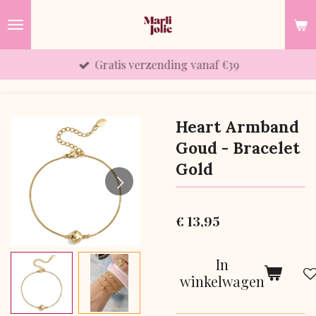
Ga
direct
naar
Gratis verzending vanaf €39
de
hoofdinhoud
Heart Armband
Goud - Bracelet
Gold
€ 13,95
In
winkelwagen