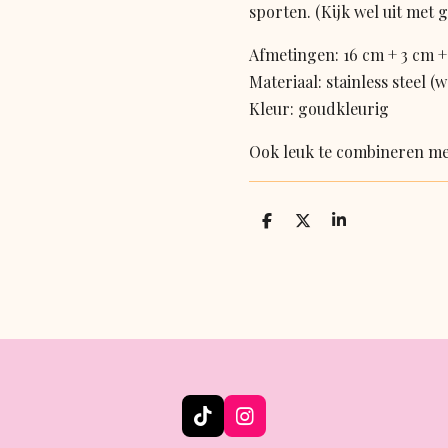
sporten. (Kijk wel uit met g
Afmetingen: 16 cm + 3 cm +
Materiaal: stainless steel (
Kleur: goudkleurig
Ook leuk te combineren me
D
D
S
e
e
h
l
e
a
e
l
r
n
e
T
I
i
n