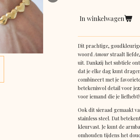
In winkelwagen
Dit prachtige, goudkleuri
woord
Amour
straalt liefd
uit. Dankzij het subtiele on
dat je elke dag kunt drage
combineert met je favorie
betekenisvol detail voor je
voor iemand die je liefhebt!
Ook dit sieraad gemaakt v
stainless steel. Dat beteke
kleurvast. Je kunt de arm
omhouden tijdens het dou