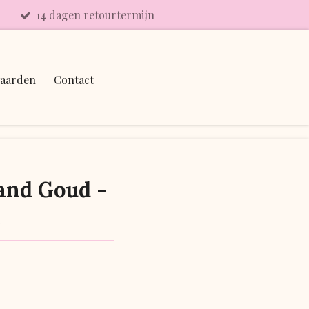
14 dagen retourtermijn
aarden
Contact
nd Goud -