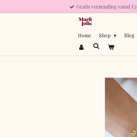
Gratis verzending vanaf €3
Ga
direct
naar
de
Home
Shop
Blog
hoofdinhoud