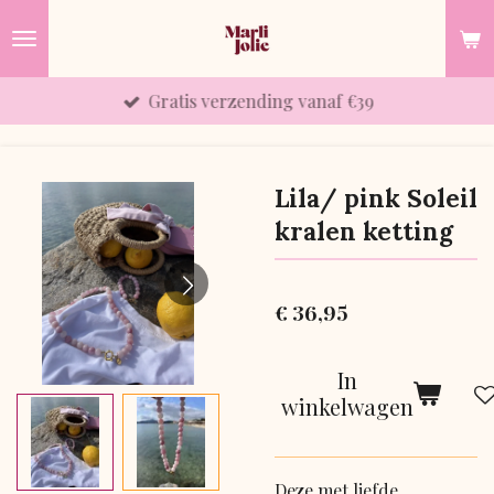
Ga
direct
naar
Gratis verzending vanaf €39
de
hoofdinhoud
Lila/ pink Soleil
kralen ketting
€ 36,95
In
winkelwagen
Deze met liefde