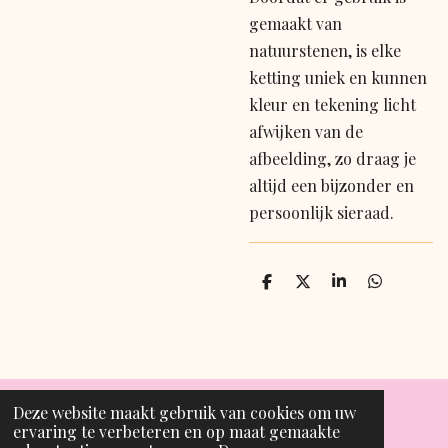
gemaakt van
natuurstenen, is elke
ketting uniek en kunnen
kleur en tekening licht
afwijken van de
afbeelding, zo draag je
altijd een bijzonder en
persoonlijk sieraad.
D
D
S
D
e
e
h
e
l
e
a
l
e
l
r
e
n
e
n
Deze website maakt gebruik van cookies om uw
ervaring te verbeteren en op maat gemaakte
T
I