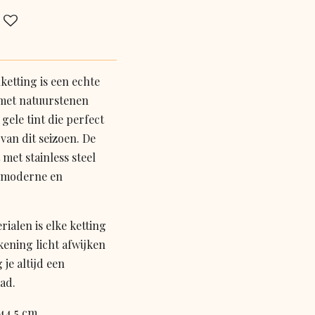
etting is een echte
 met natuurstenen
gele tint die perfect
 van dit seizoen. De
 met stainless steel
n moderne en
rialen is elke ketting
kening licht afwijken
je altijd een
aad.
 44,5 cm.