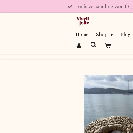
Gratis verzending vanaf €3
Ga
direct
naar
de
Home
Shop
Blog
hoofdinhoud