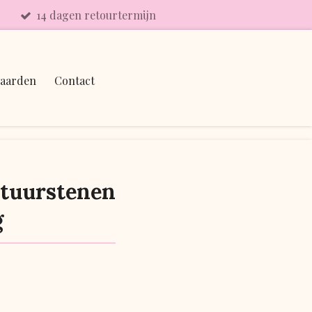
14 dagen retourtermijn
aarden
Contact
atuurstenen
g