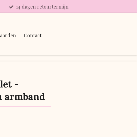
14 dagen retourtermijn
aarden
Contact
let -
n armband