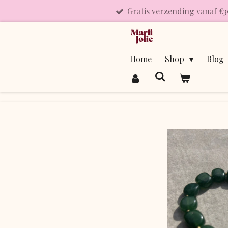
Gratis verzending vanaf €3
Ga
direct
naar
de
Home
Shop
Blog
hoofdinhoud