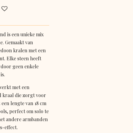
d is een unieke mix
ie. Gemaakt van
cedoon kralen met een
t. Elke steen heeft
rdoor geen enkele
is.
werkt met een
l kraal die zorgt voor
 een lengte van 18 cm
pols, perfect om solo te
met andere armbanden
s-effect.