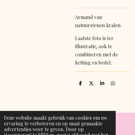
Armand van
natuurstenen kralen.
Laatste foto is ter
illustratie, ook te
combineren met de
ketting en bedel.
D
D
S
D
e
e
h
e
l
e
a
l
e
l
r
e
n
e
n
Deze website maakt gebruik van cookies om uw
ervaring te verbeteren en op maat gemaakte
advertenties weer te geven. Door op
T
I
‘Accepteren’ te klikken, gaat u akkoord met het