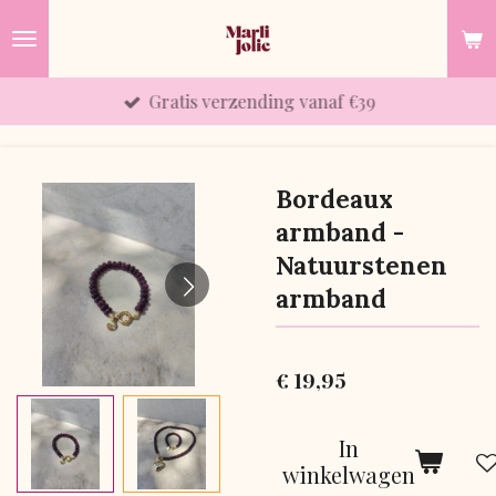
Ga
direct
naar
Gratis verzending vanaf €39
de
hoofdinhoud
Bordeaux
armband -
Natuurstenen
armband
€ 19,95
In
winkelwagen