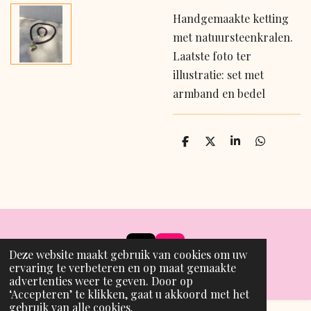
Handgemaakte ketting
met natuursteenkralen.
Laatste foto ter
illustratie: set met
armband en bedel
D
D
S
D
e
e
h
e
l
e
a
l
e
l
r
e
n
e
n
T
I
Deze website maakt gebruik van cookies om uw
i
n
ervaring te verbeteren en op maat gemaakte
© 2024 - 2026 Marli Jolie
k
s
advertenties weer te geven. Door op
T
t
‘Accepteren’ te klikken, gaat u akkoord met het
o
a
gebruik van alle cookies.