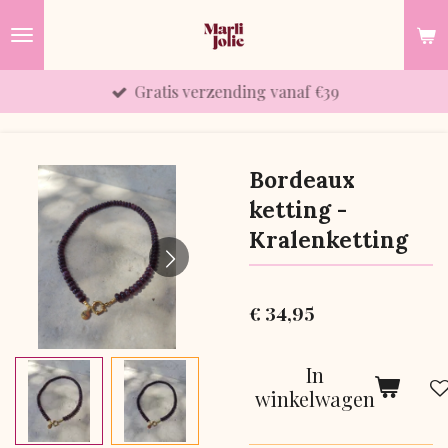
Ga
direct
naar
Gratis verzending vanaf €39
de
hoofdinhoud
Bordeaux
ketting -
Kralenketting
€ 34,95
In
winkelwagen