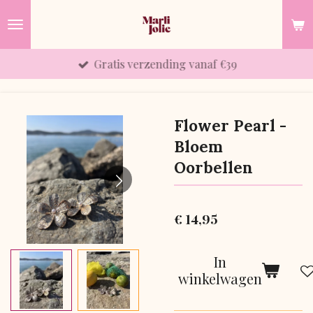
Ga
direct
naar
Gratis verzending vanaf €39
de
hoofdinhoud
Flower Pearl -
Bloem
Oorbellen
€ 14,95
In
winkelwagen