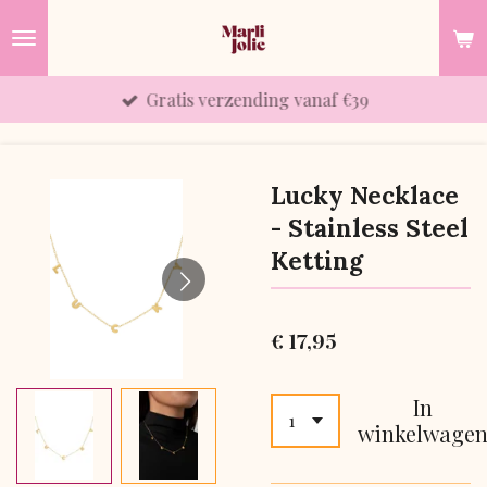
Ga
direct
naar
Gratis verzending vanaf €39
de
hoofdinhoud
Lucky Necklace
- Stainless Steel
Ketting
€ 17,95
In
winkelwage